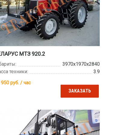
ЕЛАРУС МТЗ 920.2
бариты:
3970х1970х2840
сса техники:
3.9
 950
руб. / час
ЗАКАЗАТЬ