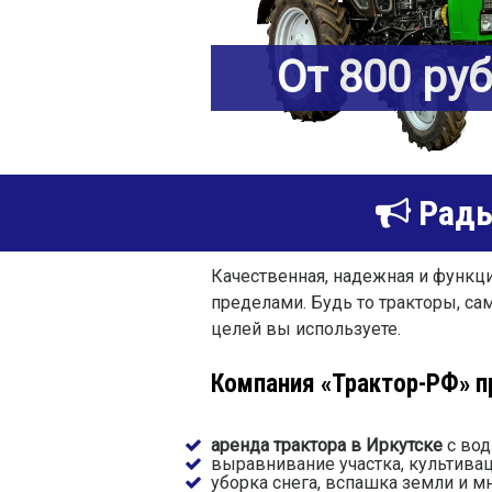
От 800 ру
Рады
Качественная, надежная и функци
пределами. Будь то тракторы, сам
целей вы используете.
Компания «Трактор-РФ» п
аренда трактора в Иркутске
с вод
выравнивание участка, культива
уборка снега, вспашка земли и мн