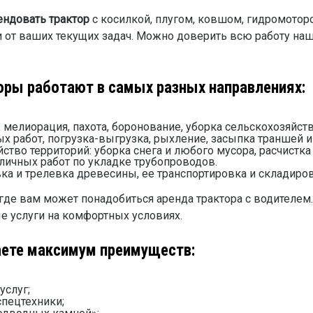
ендовать трактор
с косилкой, плугом, ковшом, гидромотор
 от ваших текущих задач. Можно доверить всю работу на
оры работают в самых разных направлениях:
, мелиорация, пахота, боронование, уборка сельскохозяйст
х работ, погрузка-выгрузка, рыхление, засыпка траншей и 
ство территорий: уборка снега и любого мусора, расчистк
зличных работ по укладке трубопроводов.
ка и трелевка древесины, ее транспортировка и складиров
, где вам может понадобиться аренда трактора с водителем
е услуги на комфортных условиях.
аете максимум преимуществ:
услуг;
пецтехники;