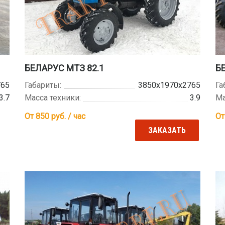
БЕЛАРУС МТЗ 82.1
БЕ
765
Габариты:
3850х1970х2765
Га
3.7
Масса техники:
3.9
Ма
От 850
руб. / час
От
ЗАКАЗАТЬ