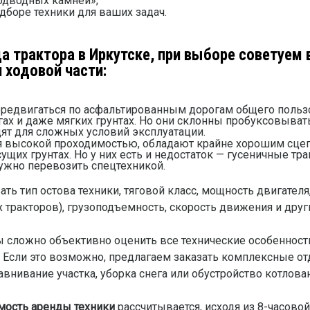
подводных камней»;
боре техники для ваших задач.
а трактора в Иркутске
, при выборе советуем 
 ходовой части:
передвигаться по асфальтированным дорогам общего поль
ах и даже мягких грунтах. Но они склонны пробуксовывать
одят для сложных условий эксплуатации.
ся высокой проходимостью, обладают крайне хорошим сце
ущих грунтах. Но у них есть и недостаток — гусеничные тр
ужно перевозить спецтехникой.
ть тип остова техники, тяговой класс, мощность двигателя
 тракторов), грузоподъемность, скорость движения и друг
ны сложно объективно оценить все технические особенност
Если это возможно, предлагаем заказать комплексные отд
внивание участка, уборка снега или обустройство котлован
мость аренды техники
рассчитывается, исходя из 8-часово