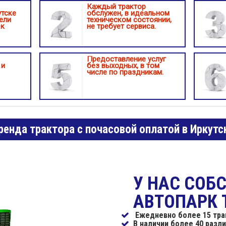
Каждый трактор
утске
обслужен, в идеальном
ели
техническом состоянии,
 к
не требует сервиса.
Предоставление услуг
 и
без выходных, в том
числе по праздникам.
ренда трактора с почасовой оплатой в Иркутс
У НАС СОБ
АВТОПАРК 
Ежедневно более 15 трак
В наличии более 40 разл