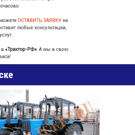
очасово.
, можете
ОСТАВИТЬ ЗАЯВКУ
на
оставит любые консультации,
услуг.
ь в
«Трактор-РФ»
. А мы в свою
виса!
ске