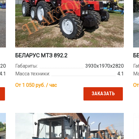
БЕЛАРУС МТЗ 892.2
Б
820
Габариты:
3930х1970х2820
Га
4.1
Масса техники:
4.1
Ма
От 1 050
руб. / час
От
ЗАКАЗАТЬ